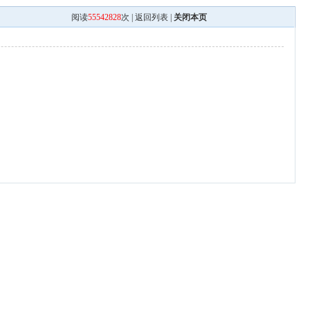
阅读
55542828
次 |
返回列表
|
关闭本页