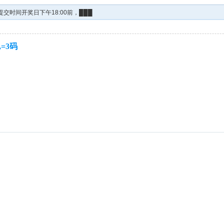
交时间开奖日下午18:00前，███
,=3码