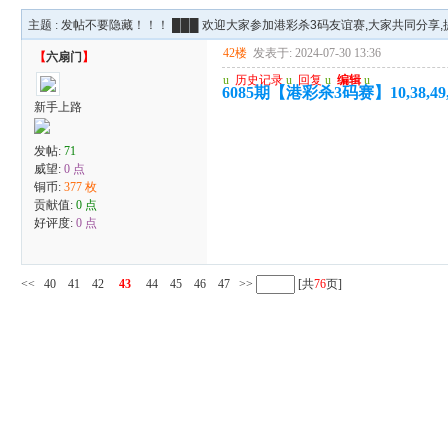
主题 :
发帖不要隐藏！！！ ███ 欢迎大家参加港彩杀3码友谊赛,大家共同分享,提
42楼
发表于: 2024-07-30 13:36
【
六扇门
】
u
历史记录
u
回复
u
编辑
u
6085期【港彩杀3码赛】10,38,49
新手上路
发帖:
71
威望:
0 点
铜币:
377 枚
贡献值:
0 点
好评度:
0 点
<<
40
41
42
43
44
45
46
47
>>
[共
76
页]