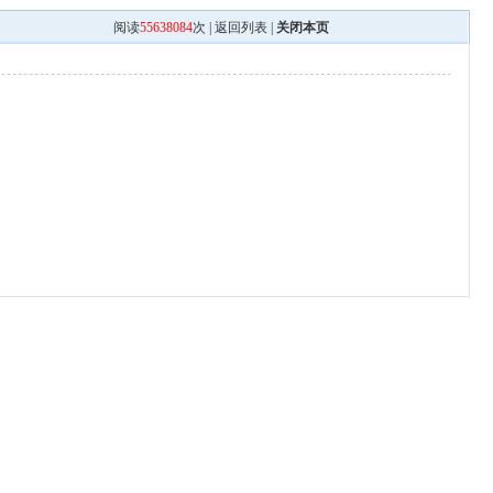
阅读
55638084
次 |
返回列表
|
关闭本页