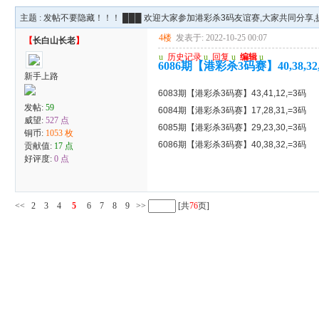
主题 :
发帖不要隐藏！！！ ███ 欢迎大家参加港彩杀3码友谊赛,大家共同分享,提
4楼
发表于: 2022-10-25 00:07
【
长白山长老
】
u
历史记录
u
回复
u
编辑
u
6086期【港彩杀3码赛】40,38,32
新手上路
6083期【港彩杀3码赛】43,41,12,=3码
发帖:
59
6084期【港彩杀3码赛】17,28,31,=3码
威望:
527 点
6085期【港彩杀3码赛】29,23,30,=3码
铜币:
1053 枚
6086期【港彩杀3码赛】40,38,32,=3码
贡献值:
17 点
好评度:
0 点
<<
2
3
4
5
6
7
8
9
>>
[共
76
页]