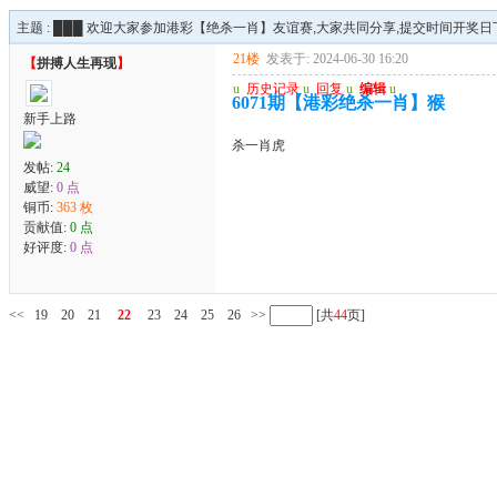
主题 :
███ 欢迎大家参加港彩【绝杀一肖】友谊赛,大家共同分享,提交时间开奖日下午
21楼
发表于: 2024-06-30 16:20
【
拼搏人生再现
】
u
历史记录
u
回复
u
编辑
u
6071期【港彩绝杀一肖】猴
新手上路
杀一肖虎
发帖:
24
威望:
0 点
铜币:
363 枚
贡献值:
0 点
好评度:
0 点
<<
19
20
21
22
23
24
25
26
>>
[共
44
页]