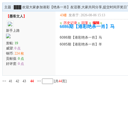
主题 :
███ 欢迎大家参加港彩【绝杀一肖】友谊赛,大家共同分享,提交时间开奖日下午
43楼
发表于: 2026-08-06 15:13
【
墨客文人
】
u
历史记录
u
回复
u
编辑
u
6086期【港彩绝杀一肖】马
新手上路
6086期【港彩绝杀一肖】马
发帖:
19
6085期【港彩绝杀一肖】羊
威望:
0 点
铜币:
224 枚
贡献值:
0 点
好评度:
0 点
<<
41
42
43
44
>>
[共
44
页]