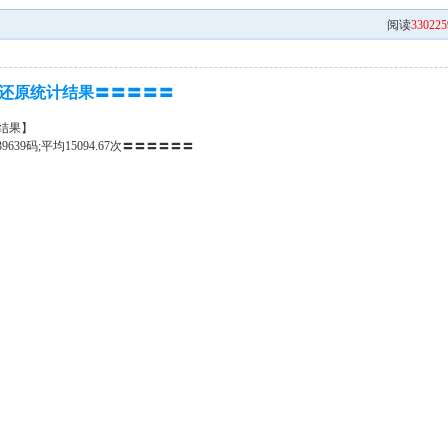
阅读
330225
杀码还原统计结果〓〓〓〓〓
计结果】
639码;平均15094.67次〓〓〓〓〓〓