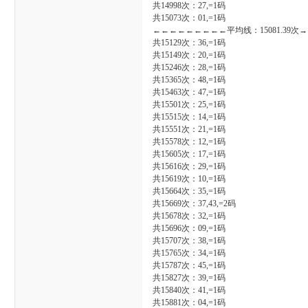
共14998次：27,=1码
共15073次：01,=1码
←←←←←←←←←平均线：15081.39
共15129次：36,=1码
共15149次：20,=1码
共15246次：28,=1码
共15365次：48,=1码
共15463次：47,=1码
共15501次：25,=1码
共15515次：14,=1码
共15551次：21,=1码
共15578次：12,=1码
共15605次：17,=1码
共15616次：29,=1码
共15619次：10,=1码
共15664次：35,=1码
共15669次：37,43,=2码
共15678次：32,=1码
共15696次：09,=1码
共15707次：38,=1码
共15765次：34,=1码
共15787次：45,=1码
共15827次：39,=1码
共15840次：41,=1码
共15881次：04,=1码