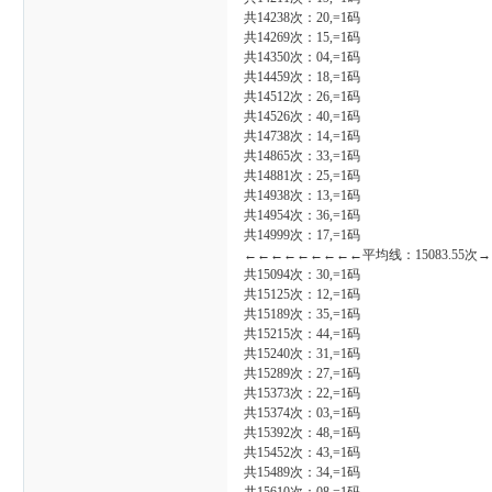
共14238次：20,=1码
共14269次：15,=1码
共14350次：04,=1码
共14459次：18,=1码
共14512次：26,=1码
共14526次：40,=1码
共14738次：14,=1码
共14865次：33,=1码
共14881次：25,=1码
共14938次：13,=1码
共14954次：36,=1码
共14999次：17,=1码
←←←←←←←←←平均线：15083.55
共15094次：30,=1码
共15125次：12,=1码
共15189次：35,=1码
共15215次：44,=1码
共15240次：31,=1码
共15289次：27,=1码
共15373次：22,=1码
共15374次：03,=1码
共15392次：48,=1码
共15452次：43,=1码
共15489次：34,=1码