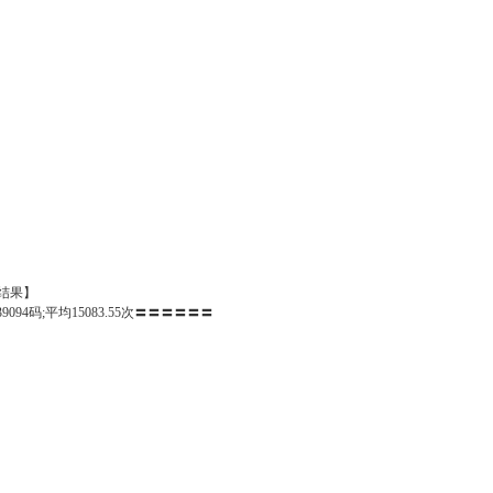
计结果】
094码;平均15083.55次〓〓〓〓〓〓