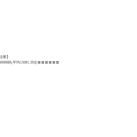
计结果】
988码;平均15081.39次〓〓〓〓〓〓