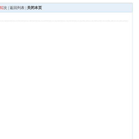
92
次 |
返回列表
|
关闭本页